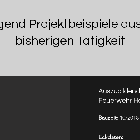
end Projektbeispiele au
bisherigen Tätigkeit
Auszubildend
Feuerwehr H
Bauzeit:
10/2018 
Eckdaten: